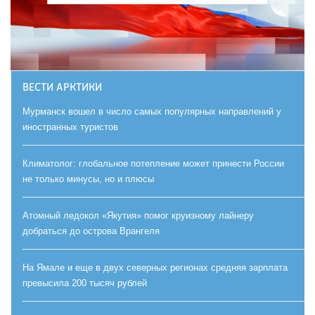
ВЕСТИ АРКТИКИ
Мурманск вошел в число самых популярных направлений у
иностранных туристов
Климатолог: глобальное потепление может принести России
не только минусы, но и плюсы
Атомный ледокол «Якутия» помог круизному лайнеру
добраться до острова Врангеля
На Ямале и еще в двух северных регионах средняя зарплата
превысила 200 тысяч рублей