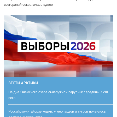
возгораний сократилась вдвое
ВЕСТИ АРКТИКИ
На дне Онежского озера обнаружили парусник середины XVIII
века
Российско-китайские кошки: у леопардов и тигров появилось