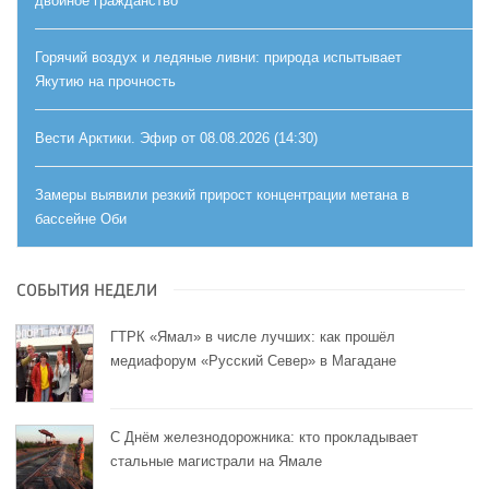
двойное гражданство
Горячий воздух и ледяные ливни: природа испытывает
Якутию на прочность
Вести Арктики. Эфир от 08.08.2026 (14:30)
Замеры выявили резкий прирост концентрации метана в
бассейне Оби
СОБЫТИЯ НЕДЕЛИ
ГТРК «Ямал» в числе лучших: как прошёл
медиафорум «Русский Север» в Магадане
С Днём железнодорожника: кто прокладывает
стальные магистрали на Ямале