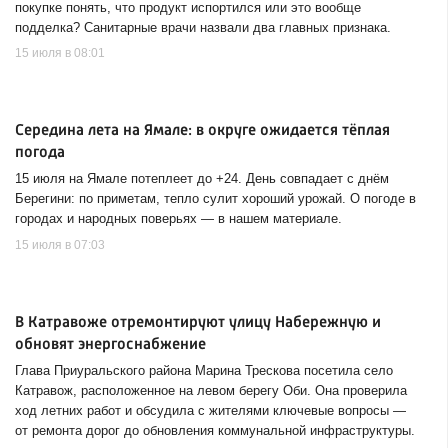
покупке понять, что продукт испортился или это вообще
подделка? Санитарные врачи назвали два главных признака.
15 июля в 08:01
Середина лета на Ямале: в округе ожидается тёплая
погода
15 июля на Ямале потеплеет до +24. День совпадает с днём
Берегини: по приметам, тепло сулит хороший урожай. О погоде в
городах и народных поверьях — в нашем материале.
15 июля в 07:03
В Катравоже отремонтируют улицу Набережную и
обновят энергоснабжение
Глава Приуральского района Марина Трескова посетила село
Катравож, расположенное на левом берегу Оби. Она проверила
ход летних работ и обсудила с жителями ключевые вопросы —
от ремонта дорог до обновления коммунальной инфраструктуры.