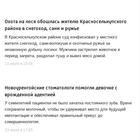
Охота на лося обошлась жителю Красноселькупского
района в снегоход, сани и ружье
В Красноселькупском районе суд конфисковал у местного
жителя снегоход, сани-волокуши и охотничье ружьё за
незаконную добычу лосихи. Мужчина застрелил животное в
период запрета, разделал тушу и вывез мясо домой.
13 июля в 18:08
Новоуренгойские стоматологи помогли девочке с
врожденной адентией
У семилетней пациентки не было зачатка постоянного зуба. Врачи
сохранили молочный, чтобы он удерживал место для будущей
имплантации и обеспечивал правильный прикус до
совершеннолетия.
13 июля в 17:05