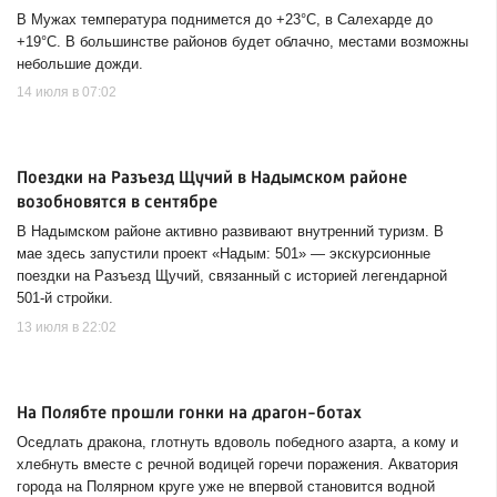
В Мужах температура поднимется до +23°С, в Салехарде до
+19°С. В большинстве районов будет облачно, местами возможны
небольшие дожди.
14 июля в 07:02
Поездки на Разъезд Щучий в Надымском районе
возобновятся в сентябре
В Надымском районе активно развивают внутренний туризм. В
мае здесь запустили проект «Надым: 501» — экскурсионные
поездки на Разъезд Щучий, связанный с историей легендарной
501-й стройки.
13 июля в 22:02
На Полябте прошли гонки на драгон-ботах
Оседлать дракона, глотнуть вдоволь победного азарта, а кому и
хлебнуть вместе с речной водицей горечи поражения. Акватория
города на Полярном круге уже не впервой становится водной