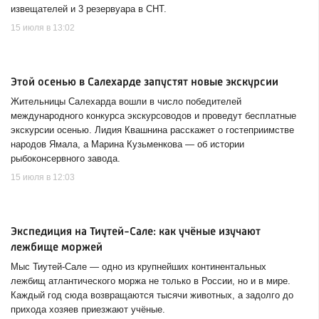
извещателей и 3 резервуара в СНТ.
15 июля в 13:02
Этой осенью в Салехарде запустят новые экскурсии
Жительницы Салехарда вошли в число победителей
международного конкурса экскурсоводов и проведут бесплатные
экскурсии осенью. Лидия Квашнина расскажет о гостеприимстве
народов Ямала, а Марина Кузьменкова — об истории
рыбоконсервного завода.
15 июля в 12:03
Экспедиция на Тиутей-Сале: как учёные изучают
лежбище моржей
Мыс Тиутей-Сале — одно из крупнейших континентальных
лежбищ атлантического моржа не только в России, но и в мире.
Каждый год сюда возвращаются тысячи животных, а задолго до
прихода хозяев приезжают учёные.