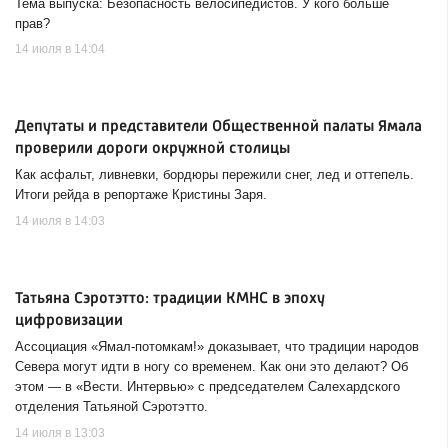
Тема выпуска: Безопасность велосипедистов. У кого больше
прав?
14 июля в 14:04
Депутаты и представители Общественной палаты Ямала
проверили дороги окружной столицы
Как асфальт, ливневки, бордюры пережили снег, лед и оттепель.
Итоги рейда в репортаже Кристины Заря.
14 июля в 14:03
Татьяна Сэротэтто: традиции КМНС в эпоху
цифровизации
Ассоциация «Ямал-потомкам!» доказывает, что традиции народов
Севера могут идти в ногу со временем. Как они это делают? Об
этом — в «Вести. Интервью» с председателем Салехардского
отделения Татьяной Сэротэтто.
14 июля в 13:03