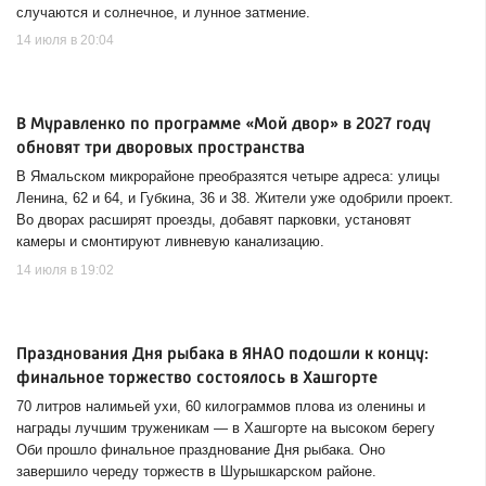
случаются и солнечное, и лунное затмение.
14 июля в 20:04
В Муравленко по программе «Мой двор» в 2027 году
обновят три дворовых пространства
В Ямальском микрорайоне преобразятся четыре адреса: улицы
Ленина, 62 и 64, и Губкина, 36 и 38. Жители уже одобрили проект.
Во дворах расширят проезды, добавят парковки, установят
камеры и смонтируют ливневую канализацию.
14 июля в 19:02
Празднования Дня рыбака в ЯНАО подошли к концу:
финальное торжество состоялось в Хашгорте
70 литров налимьей ухи, 60 килограммов плова из оленины и
награды лучшим труженикам — в Хашгорте на высоком берегу
Оби прошло финальное празднование Дня рыбака. Оно
завершило череду торжеств в Шурышкарском районе.