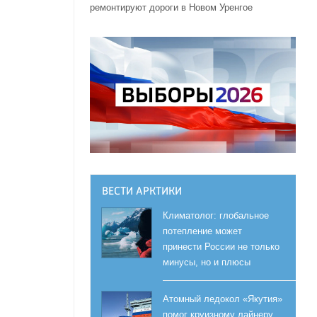
ремонтируют дороги в Новом Уренгое
ВЕСТИ АРКТИКИ
Климатолог: глобальное
потепление может
принести России не только
минусы, но и плюсы
Атомный ледокол «Якутия»
помог круизному лайнеру