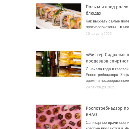
Польза и вред ролл
блюдах
Как выбрать самые поле
противопоказаны – в мат
10 августа 2025
«Мистер Сидр» как 
продавцов спиртног
С начала года в газово
Роспотребнадзора. Заф
время и несовершеннол
29 сентября 2025
Роспотребнадзор пр
ЯНАО
Санитарные врачи оцени
которые продаются в Ям