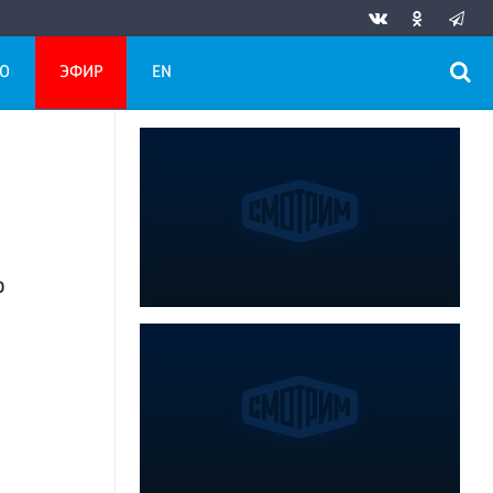
О
ЭФИР
EN
о