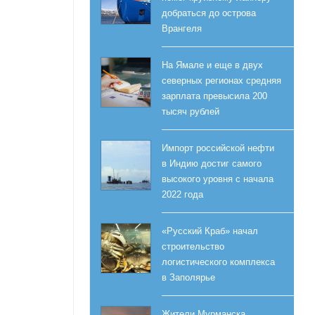
добраться до острова
Врангеля
На Ямале и еще в двух
северных регионах средняя
зарплата превысила 200
тысяч рублей
Импорт российской нефти
в Индию достиг самого
высокого уровня с начала
2022 года
«Русский Краб» начал
строительство
логистического комплекса
в Заполярье
Жители Мурманска