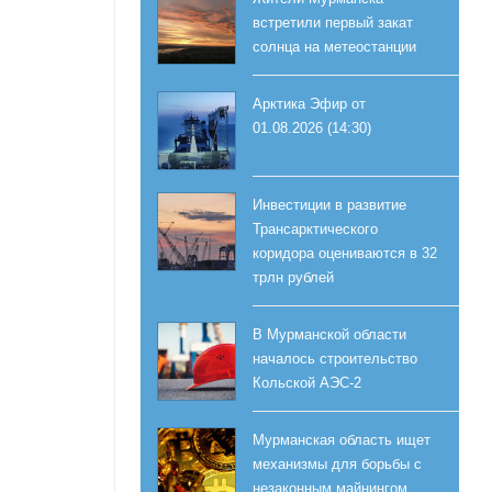
встретили первый закат
солнца на метеостанции
Арктика Эфир от
01.08.2026 (14:30)
Инвестиции в развитие
Трансарктического
коридора оцениваются в 32
трлн рублей
В Мурманской области
началось строительство
Кольской АЭС-2
Мурманская область ищет
механизмы для борьбы с
незаконным майнингом