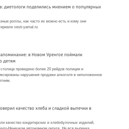
ов: диетологи поделились мнением о популярных
зные роллы, как часто их можно есть и кому они
ериале vesti-yamal.ru
напоминание: в Новом Уренгое поймали
о детям
й столице проведено более 20 рейдов полиции и
иксированы нарушения продажи алкоголя в неположенное
етним.
оверил качество хлеба и сладкой выпечки в
ли качество кондитерских и хлебобулочных изделий,
ало-Ненецком автономном округе. Не вся выпечка