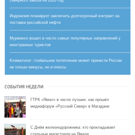
северного завоза на 2026 год
Индонезия планирует заключить долгосрочный контракт на
поставки российской нефти
Мурманск вошел в число самых популярных направлений у
иностранных туристов
Климатолог: глобальное потепление может принести России
не только минусы, но и плюсы
СОБЫТИЯ НЕДЕЛИ
ГТРК «Ямал» в числе лучших: как прошёл
медиафорум «Русский Север» в Магадане
С Днём железнодорожника: кто прокладывает
стальные магистрали на Ямале