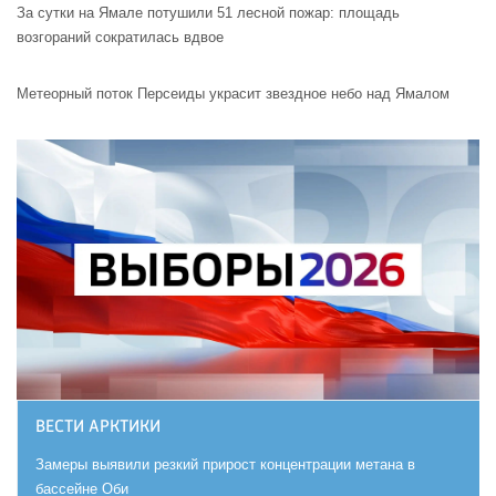
За сутки на Ямале потушили 51 лесной пожар: площадь
возгораний сократилась вдвое
Метеорный поток Персеиды украсит звездное небо над Ямалом
ВЕСТИ АРКТИКИ
Замеры выявили резкий прирост концентрации метана в
бассейне Оби