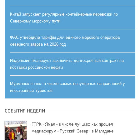
Китай запускает регулярные контейнерные перевозки по
Северному морскому пути
ФАС утвердила тарифы для единого морского оператора
северного завоза на 2026 год
Индонезия планирует заключить долгосрочный контракт на
поставки российской нефти
Мурманск вошел в число самых популярных направлений у
иностранных туристов
СОБЫТИЯ НЕДЕЛИ
ГТРК «Ямал» в числе лучших: как прошёл
медиафорум «Русский Север» в Магадане