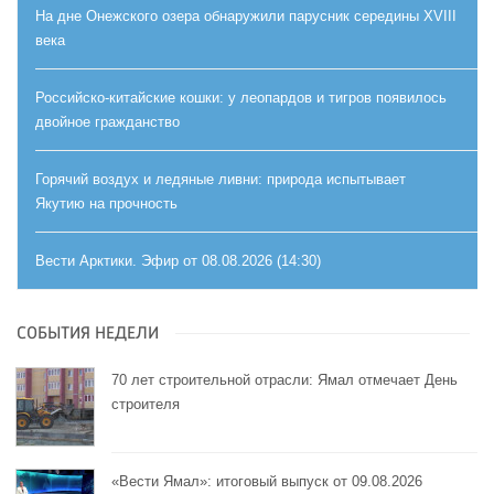
На дне Онежского озера обнаружили парусник середины XVIII
века
Российско-китайские кошки: у леопардов и тигров появилось
двойное гражданство
Горячий воздух и ледяные ливни: природа испытывает
Якутию на прочность
Вести Арктики. Эфир от 08.08.2026 (14:30)
СОБЫТИЯ НЕДЕЛИ
70 лет строительной отрасли: Ямал отмечает День
строителя
«Вести Ямал»: итоговый выпуск от 09.08.2026