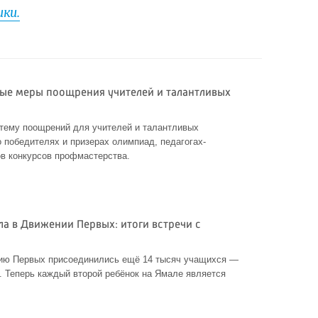
ки.
вые меры поощрения учителей и талантливых
стему поощрений для учителей и талантливых
о победителях и призерах олимпиад, педагогах-
ов конкурсов профмастерства.
а в Движении Первых: итоги встречи с
нию Первых присоединились ещё 14 тысяч учащихся —
. Теперь каждый второй ребёнок на Ямале является
.