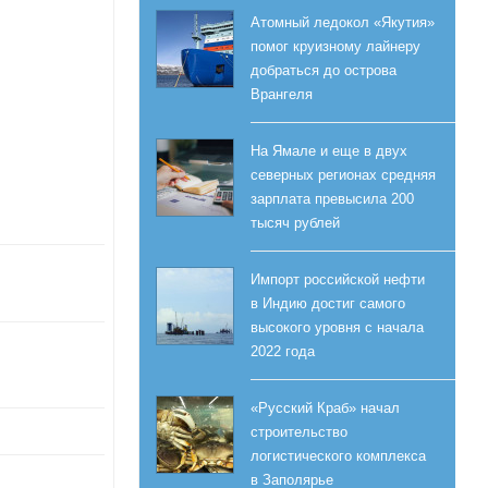
Атомный ледокол «Якутия»
помог круизному лайнеру
добраться до острова
Врангеля
На Ямале и еще в двух
северных регионах средняя
зарплата превысила 200
тысяч рублей
Импорт российской нефти
в Индию достиг самого
высокого уровня с начала
2022 года
«Русский Краб» начал
строительство
логистического комплекса
в Заполярье