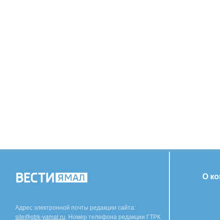
О к
Адрес электронной почты редакции сайта:
site@gtrk-yamal.ru
. Номер телефона редакции ГТРК