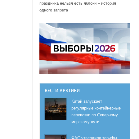
праздника нельзя есть яблоки – история
одного запрета
ВЕСТИ АРКТИКИ
Китай запускает
регулярные контейнерные
перевозки по Северному
морскому пути
ФАС утвердила тарифы