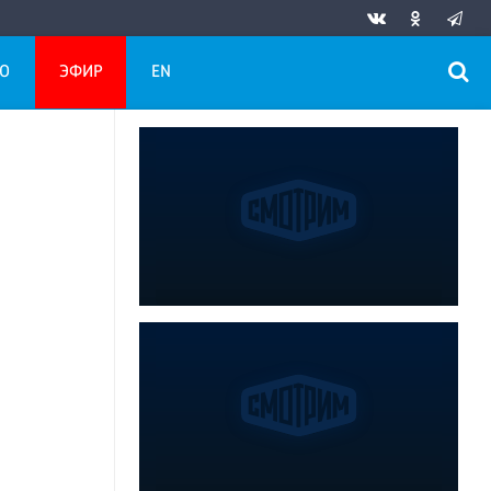
О
ЭФИР
EN