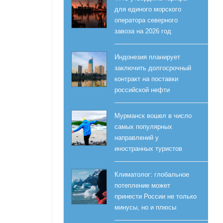
для единого морского
оператора северного
завоза на 2026 год
Индонезия планирует
заключить долгосрочный
контракт на поставки
российской нефти
Мурманск вошел в число
самых популярных
направлений у
иностранных туристов
Климатолог: глобальное
потепление может
принести России не только
минусы, но и плюсы