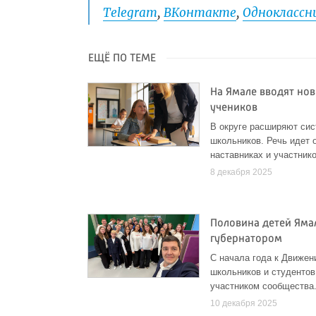
Telegram
,
ВКонтакте
,
Одноклассни
ЕЩЁ ПО ТЕМЕ
На Ямале вводят но
учеников
В округе расширяют си
школьников. Речь идет 
наставниках и участник
8 декабря 2025
Половина детей Ямал
губернатором
С начала года к Движе
школьников и студентов
участником сообщества
10 декабря 2025