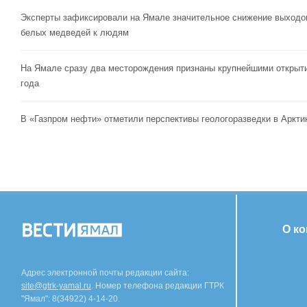
Эксперты зафиксировали на Ямале значительное снижение выходо
белых медведей к людям
На Ямале сразу два месторождения признаны крупнейшими открыт
года
В «Газпром нефти» отметили перспективы геологоразведки в Аркти
О к
Адрес электронной почты редакции сайта:
site@gtrk-yamal.ru
. Номер телефона редакции ГТРК
"Ямал": 8(34922) 4-14-20.