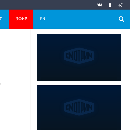
О
ЭФИР
EN
м