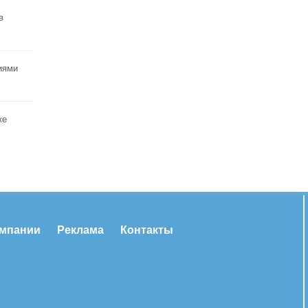
в
иями
ке
омпании
Реклама
Контакты