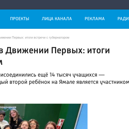
ПРОЕКТЫ
ЛИЦА КАНАЛА
РЕКЛАМА
РАДИ
ижении Первых: итоги встречи с губернатором
в Движении Первых: итоги
м
рисоединились ещё 14 тысяч учащихся —
дый второй ребёнок на Ямале является участнико