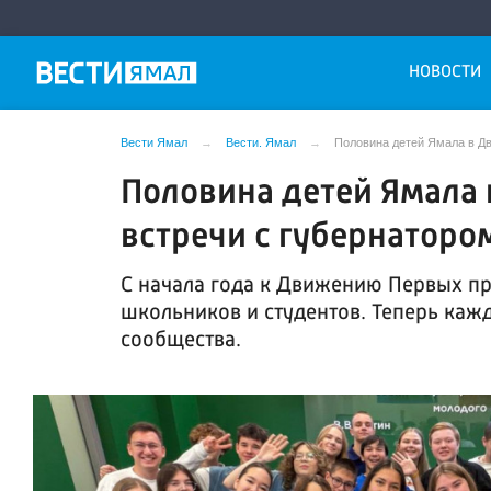
НОВОСТИ
Вести Ямал
Вести. Ямал
Половина детей Ямала в Дв
Половина детей Ямала 
встречи с губернаторо
С начала года к Движению Первых п
школьников и студентов. Теперь каж
сообщества.