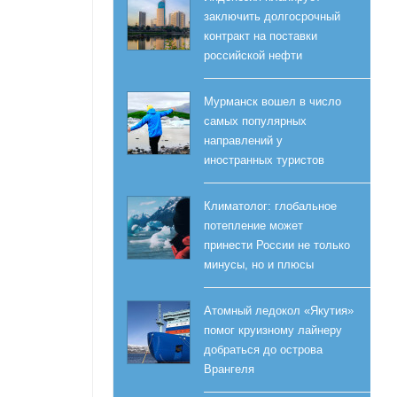
заключить долгосрочный
контракт на поставки
российской нефти
Мурманск вошел в число
самых популярных
направлений у
иностранных туристов
Климатолог: глобальное
потепление может
принести России не только
минусы, но и плюсы
Атомный ледокол «Якутия»
помог круизному лайнеру
добраться до острова
Врангеля