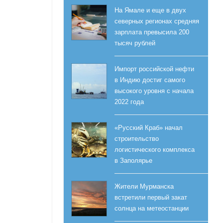
На Ямале и еще в двух
северных регионах средняя
зарплата превысила 200
тысяч рублей
Импорт российской нефти
в Индию достиг самого
высокого уровня с начала
2022 года
«Русский Краб» начал
строительство
логистического комплекса
в Заполярье
Жители Мурманска
встретили первый закат
солнца на метеостанции