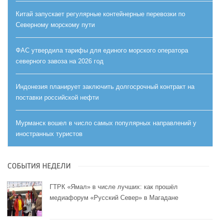
Китай запускает регулярные контейнерные перевозки по
Северному морскому пути
ФАС утвердила тарифы для единого морского оператора
северного завоза на 2026 год
Индонезия планирует заключить долгосрочный контракт на
поставки российской нефти
Мурманск вошел в число самых популярных направлений у
иностранных туристов
СОБЫТИЯ НЕДЕЛИ
ГТРК «Ямал» в числе лучших: как прошёл
медиафорум «Русский Север» в Магадане