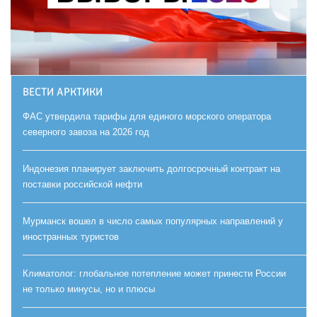
ВЕСТИ АРКТИКИ
ФАС утвердила тарифы для единого морского оператора
северного завоза на 2026 год
Индонезия планирует заключить долгосрочный контракт на
поставки российской нефти
Мурманск вошел в число самых популярных направлений у
иностранных туристов
Климатолог: глобальное потепление может принести России
не только минусы, но и плюсы