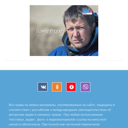
Все права на любые материалы, опубликованные на сайте, защищены в
соответствии с российским и международным законодательством об
авторском праве и смежных правах. При любом использовании
текстовых, аудио-, фото- и видеоматериалов ссылка на www.vesti-
yamal.ru обязательна. При полной или частичной перепечатке