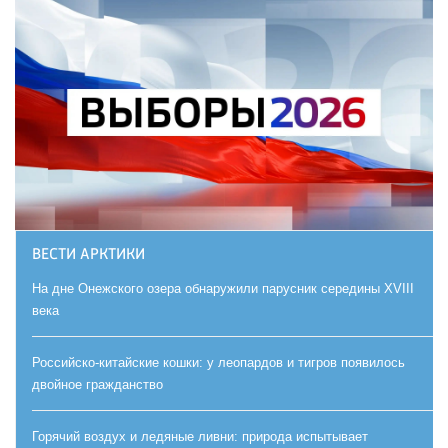
ВЕСТИ АРКТИКИ
На дне Онежского озера обнаружили парусник середины XVIII
века
Российско-китайские кошки: у леопардов и тигров появилось
двойное гражданство
Горячий воздух и ледяные ливни: природа испытывает