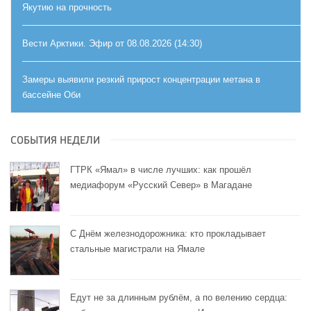
Якутию на прочность
Вести Арктики. Эфир от 08.08.2026 (14:30)
Замеры выявили резкий прирост концентрации метана в
бассейне Оби
СОБЫТИЯ НЕДЕЛИ
ГТРК «Ямал» в числе лучших: как прошёл
медиафорум «Русский Север» в Магадане
С Днём железнодорожника: кто прокладывает
стальные магистрали на Ямале
Едут не за длинным рублём, а по велению сердца: