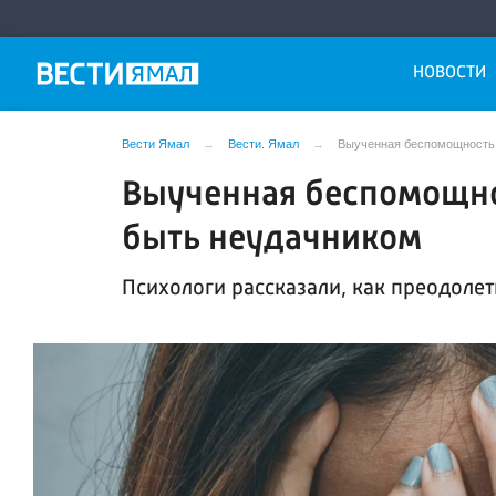
НОВОСТИ
Вести Ямал
Вести. Ямал
Выученная беспомощность: 
Выученная беспомощнос
быть неудачником
Психологи рассказали, как преодолет