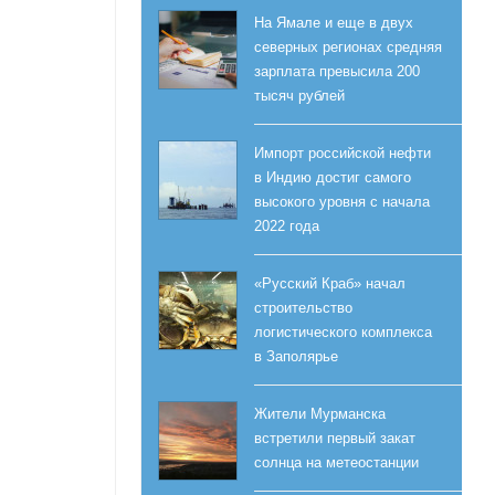
На Ямале и еще в двух
северных регионах средняя
зарплата превысила 200
тысяч рублей
Импорт российской нефти
в Индию достиг самого
высокого уровня с начала
2022 года
«Русский Краб» начал
строительство
логистического комплекса
в Заполярье
Жители Мурманска
встретили первый закат
солнца на метеостанции