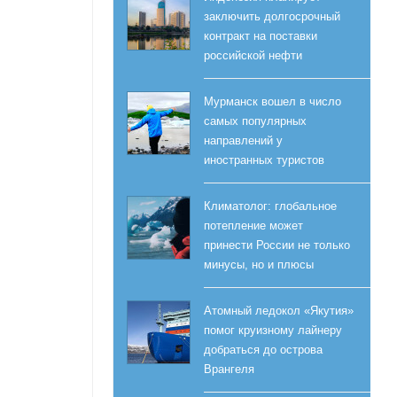
заключить долгосрочный
контракт на поставки
российской нефти
Мурманск вошел в число
самых популярных
направлений у
иностранных туристов
Климатолог: глобальное
потепление может
принести России не только
минусы, но и плюсы
Атомный ледокол «Якутия»
помог круизному лайнеру
добраться до острова
Врангеля