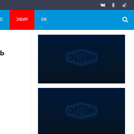
О
ЭФИР
EN
ь