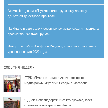
Атомный ледокол «Якутия» помог круизному лайнеру
добраться до острова Врангеля
На Ямале и еще в двух северных регионах средняя зарплата
превысила 200 тысяч рублей
Импорт российской нефти в Индию достиг самого высокого
уровня с начала 2022 года
СОБЫТИЯ НЕДЕЛИ
ГТРК «Ямал» в числе лучших: как прошёл
медиафорум «Русский Север» в Магадане
С Днём железнодорожника: кто прокладывает
стальные магистрали на Ямале