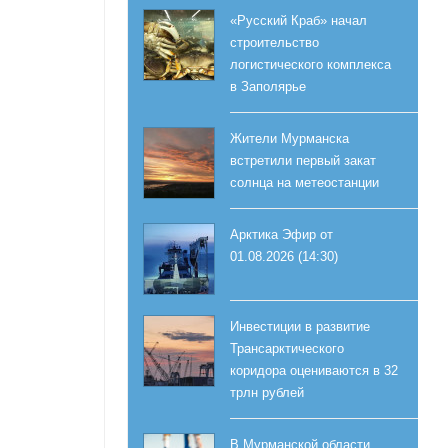
«Русский Краб» начал
строительство
логистического комплекса
в Заполярье
Жители Мурманска
встретили первый закат
солнца на метеостанции
Арктика Эфир от
01.08.2026 (14:30)
Инвестиции в развитие
Трансарктического
коридора оцениваются в 32
трлн рублей
В Мурманской области