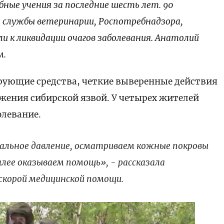
ые учения за последние шесть лет. 90
з службы ветеринарии, Роспотребнадзора,
и к ликвидации очагов заболевания. Анатолий
м.
ющие средства, четкие выверенные действия
ажения сибирской язвой. У четырех жителей
олевание.
льное давление, осматриваем кожные покровы
алее оказываем помощь», - рассказала
скорой медицинской помощи.