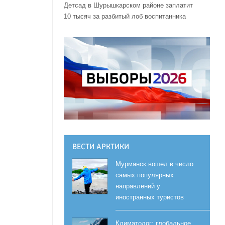
Детсад в Шурышкарском районе заплатит
10 тысяч за разбитый лоб воспитанника
ВЕСТИ АРКТИКИ
Мурманск вошел в число
самых популярных
направлений у
иностранных туристов
Климатолог: глобальное