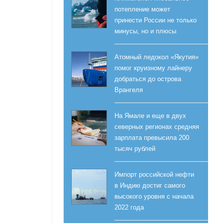
потепление может
принести России не только
минусы, но и плюсы
Атомный ледокол «Якутия»
помог круизному лайнеру
добраться до острова
Врангеля
На Ямале и еще в двух
северных регионах средняя
зарплата превысила 200
тысяч рублей
Импорт российской нефти
в Индию достиг самого
высокого уровня с начала
2022 года