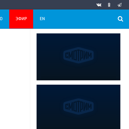
О
ЭФИР
EN