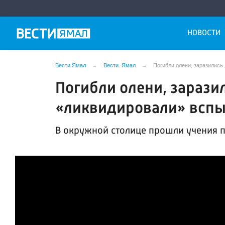
НОВОСТИ
Вести Ямал
Вести. Ямал
Погибли олени, заразились
Погибли олени, зарази
«ликвидировали» вспы
В окружной столице прошли учения п