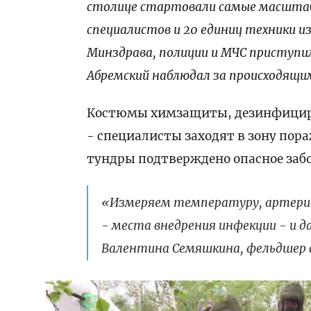
столице стартовали самые масштабн
специалистов и 20 единиц техники и
Минздрава, полиции и МЧС приступил
Абремский наблюдал за происходящи
Костюмы химзащиты, дезинфициру
- специалисты заходят в зону пор
тундры подтверждено опасное заб
«Измеряем температуру, артериа
- места внедрения инфекции - и д
Валентина Семяшкина, фельдшер 