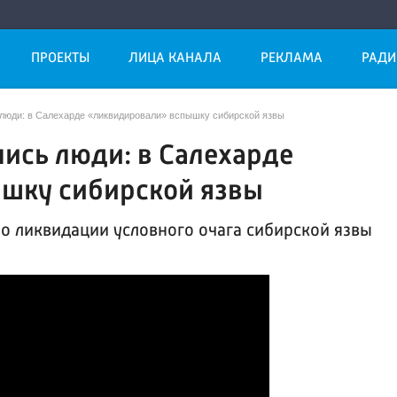
ПРОЕКТЫ
ЛИЦА КАНАЛА
РЕКЛАМА
РАДИ
 люди: в Салехарде «ликвидировали» вспышку сибирской язвы
лись люди: в Салехарде
шку сибирской язвы
о ликвидации условного очага сибирской язвы