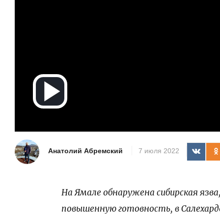
Воспроизв
видео
Анатолий Абремский
7 июля 2022
На Ямале обнаружена сибирская язва, 
повышенную готовность, в Салехарде