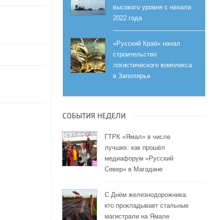
высокого уровня с начала
2022 года
«Русский Краб» начал
строительство
логистического комплекса
в Заполярье
СОБЫТИЯ НЕДЕЛИ
ГТРК «Ямал» в числе
лучших: как прошёл
медиафорум «Русский
Север» в Магадане
С Днём железнодорожника:
кто прокладывает стальные
магистрали на Ямале