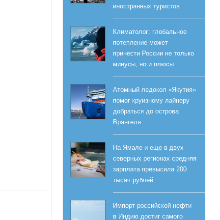
иностранных туристов
Климатолог: глобальное
потепление может
принести России не только
минусы, но и плюсы
Атомный ледокол «Якутия»
помог круизному лайнеру
добраться до острова
Врангеля
На Ямале и еще в двух
северных регионах средняя
зарплата превысила 200
тысяч рублей
Импорт российской нефти
в Индию достиг самого