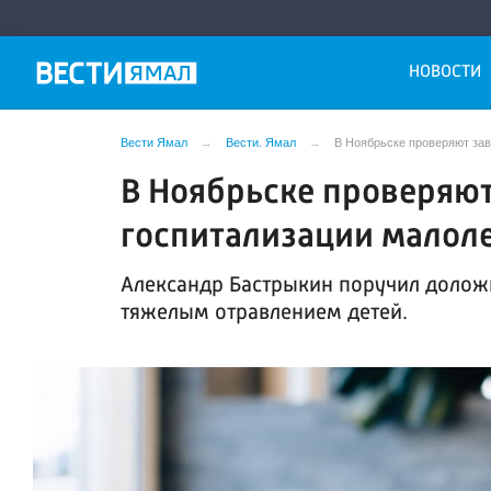
НОВОСТИ
Вести Ямал
Вести. Ямал
В Ноябрьске проверяют за
В Ноябрьске проверяют
госпитализации малол
Александр Бастрыкин поручил доложи
тяжелым отравлением детей.