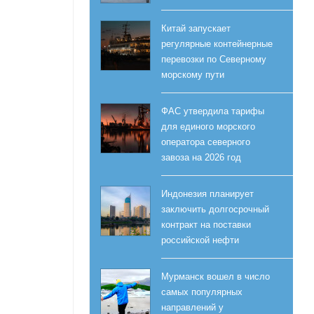
Китай запускает
регулярные контейнерные
перевозки по Северному
морскому пути
ФАС утвердила тарифы
для единого морского
оператора северного
завоза на 2026 год
Индонезия планирует
заключить долгосрочный
контракт на поставки
российской нефти
Мурманск вошел в число
самых популярных
направлений у