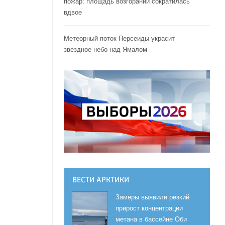
пожар: площадь возгораний сократилась
вдвое
Метеорный поток Персеиды украсит
звездное небо над Ямалом
ВЕСТИ АРКТИКИ
Замеры выявили резкий
прирост концентрации
метана в бассейне Оби