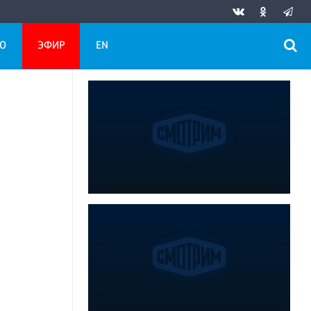
О
ЭФИР
EN