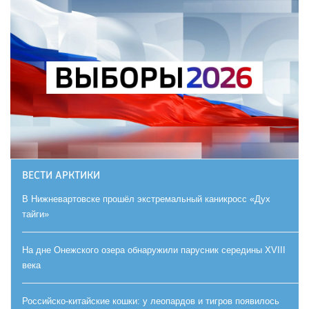
ВЕСТИ АРКТИКИ
В Нижневартовске прошёл экстремальный каникросс «Дух
тайги»
На дне Онежского озера обнаружили парусник середины XVIII
века
Российско-китайские кошки: у леопардов и тигров появилось