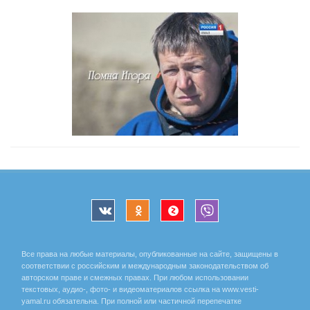
Все права на любые материалы, опубликованные на сайте, защищены в
соответствии с российским и международным законодательством об
авторском праве и смежных правах. При любом использовании
текстовых, аудио-, фото- и видеоматериалов ссылка на www.vesti-
yamal.ru обязательна. При полной или частичной перепечатке