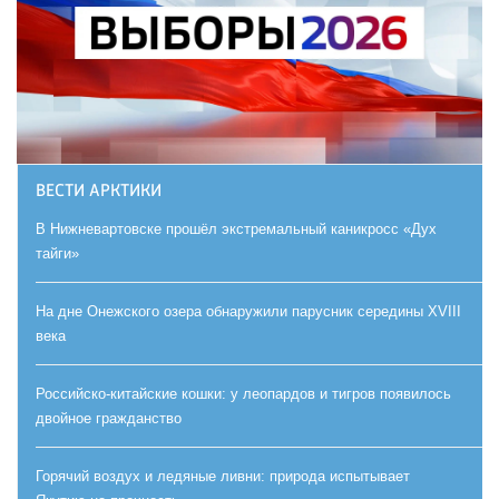
ВЕСТИ АРКТИКИ
В Нижневартовске прошёл экстремальный каникросс «Дух
тайги»
На дне Онежского озера обнаружили парусник середины XVIII
века
Российско-китайские кошки: у леопардов и тигров появилось
двойное гражданство
Горячий воздух и ледяные ливни: природа испытывает