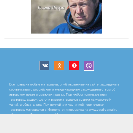
Все права на любые материалы, опубликованные на сайте, защищены в
соответствии с российским и международным законодательством об
авторском праве и смежных правах. При любом использовании
текстовых, аудио-, фото- и видеоматериалов ссылка на www.vesti-
yamal.ru обязательна. При полной или частичной перепечатке
текстовых материалов в Интернете гиперссылка на www.vesti-yamal.ru
обязательна. Для лиц старше 16 лет.
Государственный интернет-канал «Россия» 2001 - 2026.
16+
Свидетельство о регистрации СМИ Эл № ФС 77-59166 от 22