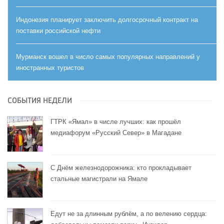
Индонезия планирует заключить долгосрочный контракт на
поставки российской нефти
Мурманск вошел в число самых популярных направлений у
иностранных туристов
СОБЫТИЯ НЕДЕЛИ
ГТРК «Ямал» в числе лучших: как прошёл
медиафорум «Русский Север» в Магадане
С Днём железнодорожника: кто прокладывает
стальные магистрали на Ямале
Едут не за длинным рублём, а по велению сердца: