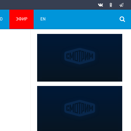
О
ЭФИР
EN