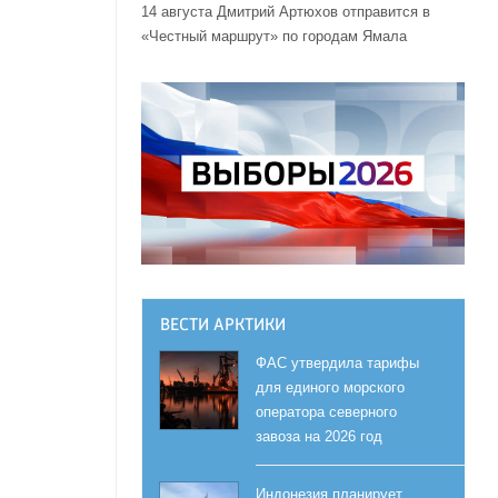
14 августа Дмитрий Артюхов отправится в
«Честный маршрут» по городам Ямала
ВЕСТИ АРКТИКИ
ФАС утвердила тарифы
для единого морского
оператора северного
завоза на 2026 год
Индонезия планирует