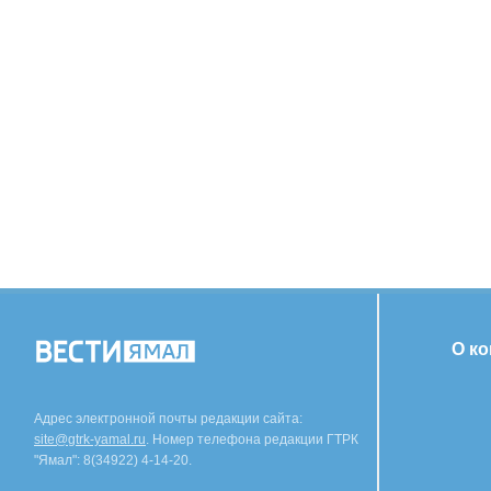
О к
Адрес электронной почты редакции сайта:
site@gtrk-yamal.ru
. Номер телефона редакции ГТРК
"Ямал": 8(34922) 4-14-20.