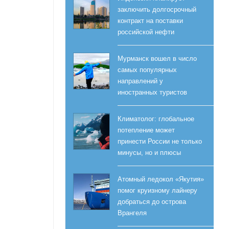
заключить долгосрочный
контракт на поставки
российской нефти
Мурманск вошел в число
самых популярных
направлений у
иностранных туристов
Климатолог: глобальное
потепление может
принести России не только
минусы, но и плюсы
Атомный ледокол «Якутия»
помог круизному лайнеру
добраться до острова
Врангеля