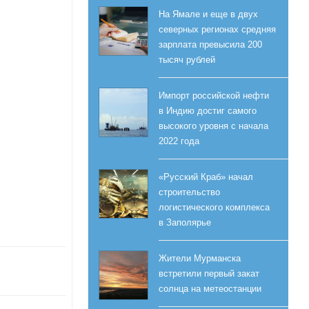
На Ямале и еще в двух
северных регионах средняя
зарплата превысила 200
тысяч рублей
Импорт российской нефти
в Индию достиг самого
высокого уровня с начала
2022 года
«Русский Краб» начал
строительство
логистического комплекса
в Заполярье
Жители Мурманска
встретили первый закат
солнца на метеостанции