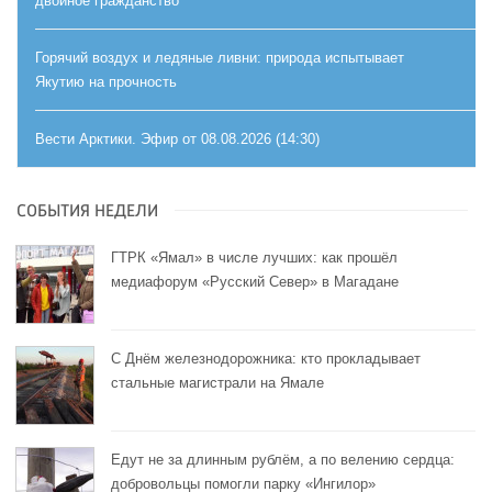
двойное гражданство
Горячий воздух и ледяные ливни: природа испытывает
Якутию на прочность
Вести Арктики. Эфир от 08.08.2026 (14:30)
СОБЫТИЯ НЕДЕЛИ
ГТРК «Ямал» в числе лучших: как прошёл
медиафорум «Русский Север» в Магадане
С Днём железнодорожника: кто прокладывает
стальные магистрали на Ямале
Едут не за длинным рублём, а по велению сердца:
добровольцы помогли парку «Ингилор»