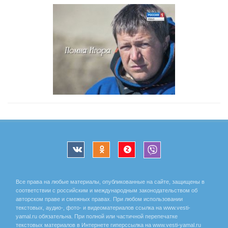
Все права на любые материалы, опубликованные на сайте, защищены в
соответствии с российским и международным законодательством об
авторском праве и смежных правах. При любом использовании
текстовых, аудио-, фото- и видеоматериалов ссылка на www.vesti-
yamal.ru обязательна. При полной или частичной перепечатке
текстовых материалов в Интернете гиперссылка на www.vesti-yamal.ru