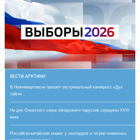
ВЕСТИ АРКТИКИ
В Нижневартовске прошёл экстремальный каникросс «Дух
тайги»
На дне Онежского озера обнаружили парусник середины XVIII
века
Российско-китайские кошки: у леопардов и тигров появилось