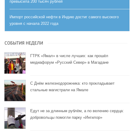
превысила 200 тысяч рублей
Импорт российской нефти в Индию достиг самого высокого
уровня с начала 2022 года
СОБЫТИЯ НЕДЕЛИ
ГТРК «Ямал» в числе лучших: как прошёл
медиафорум «Русский Север» в Магадане
С Днём железнодорожника: кто прокладывает
стальные магистрали на Ямале
Едут не за длинным рублём, а по велению сердца:
добровольцы помогли парку «Ингилор»