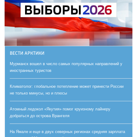
ВЕСТИ АРКТИКИ
Мурманск вошел в число самых популярных направлений у
иностранных туристов
Климатолог: глобальное потепление может принести России
не только минусы, но и плюсы
Атомный ледокол «Якутия» помог круизному лайнеру
добраться до острова Врангеля
На Ямале и еще в двух северных регионах средняя зарплата