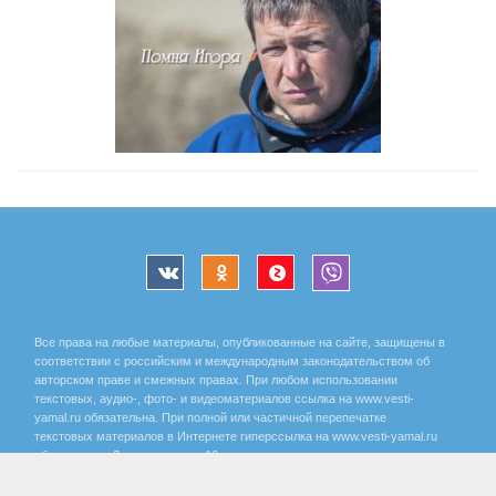
Все права на любые материалы, опубликованные на сайте, защищены в
соответствии с российским и международным законодательством об
авторском праве и смежных правах. При любом использовании
текстовых, аудио-, фото- и видеоматериалов ссылка на www.vesti-
yamal.ru обязательна. При полной или частичной перепечатке
текстовых материалов в Интернете гиперссылка на www.vesti-yamal.ru
обязательна. Для лиц старше 16 лет.
Государственный интернет-канал «Россия» 2001 - 2026.