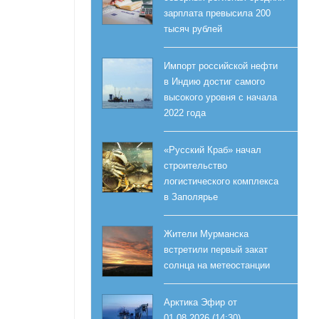
зарплата превысила 200
тысяч рублей
Импорт российской нефти
в Индию достиг самого
высокого уровня с начала
2022 года
«Русский Краб» начал
строительство
логистического комплекса
в Заполярье
Жители Мурманска
встретили первый закат
солнца на метеостанции
Арктика Эфир от
01.08.2026 (14:30)