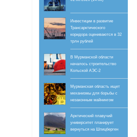
Инвестиции в развитие
Трансарктического
коридора оцениваются в 32
трлн рублей
В Мурманской области
началось строительство
Кольской АЭС-2
Мурманская область ищет
механизмы для борьбы с
незаконным майнингом
Арктический плавучий
университет планирует
вернуться на Шпицберген