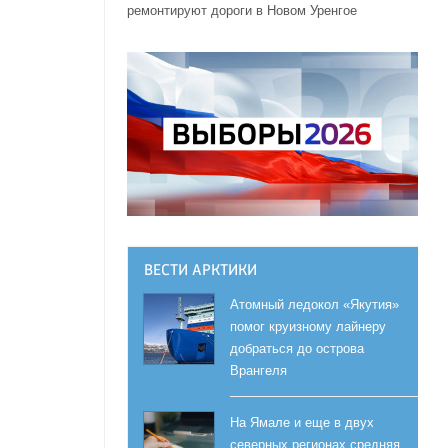
ремонтируют дороги в Новом Уренгое
ВЕСТИ АРКТИКИ
Атомный ледокол «Якутия»
помог круизному лайнеру
добраться до острова
Врангеля
На Ямале и еще в двух
северных регионах средняя