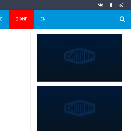
О
ЭФИР
EN