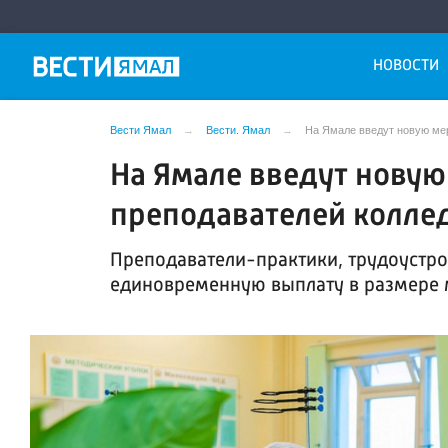
НОВОСТИ
Вести Ямал
Вести. Ямал
На Ямале введут новую ме
На Ямале введут нову
преподавателей колле
Преподаватели-практики, трудоустро
единовременную выплату в размере 