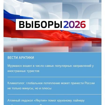
ВЕСТИ АРКТИКИ
Мурманск вошел в число самых популярных направлений у
иностранных туристов
Климатолог: глобальное потепление может принести России
не только минусы, но и плюсы
Атомный ледокол «Якутия» помог круизному лайнеру