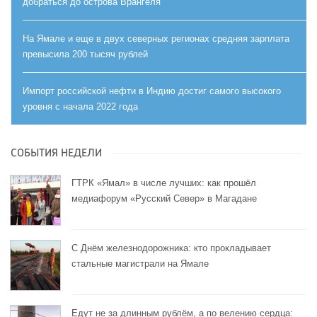
добраться до острова Врангеля
На Ямале и еще в двух северных регионах средняя зарплата
превысила 200 тысяч рублей
Импорт российской нефти в Индию достиг самого высокого
уровня с начала 2022 года
СОБЫТИЯ НЕДЕЛИ
ГТРК «Ямал» в числе лучших: как прошёл
медиафорум «Русский Север» в Магадане
С Днём железнодорожника: кто прокладывает
стальные магистрали на Ямале
Едут не за длинным рублём, а по велению сердца: