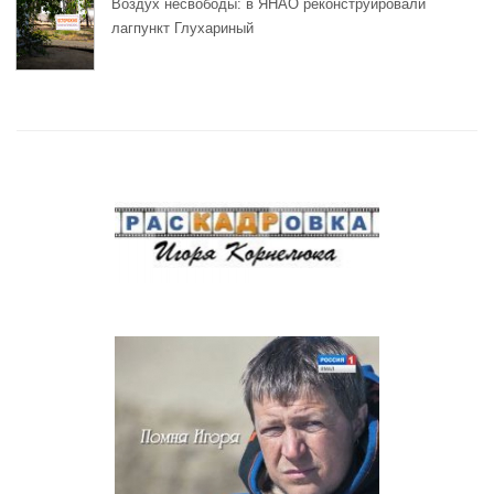
Воздух несвободы: в ЯНАО реконструировали
лагпункт Глухариный