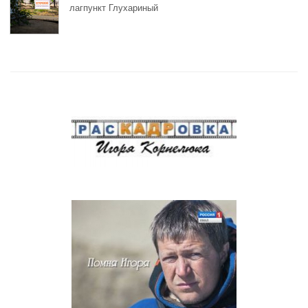
лагпункт Глухариный