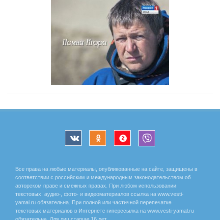
Все права на любые материалы, опубликованные на сайте, защищены в
соответствии с российским и международным законодательством об
авторском праве и смежных правах. При любом использовании
текстовых, аудио-, фото- и видеоматериалов ссылка на www.vesti-
yamal.ru обязательна. При полной или частичной перепечатке
текстовых материалов в Интернете гиперссылка на www.vesti-yamal.ru
обязательна. Для лиц старше 16 лет.