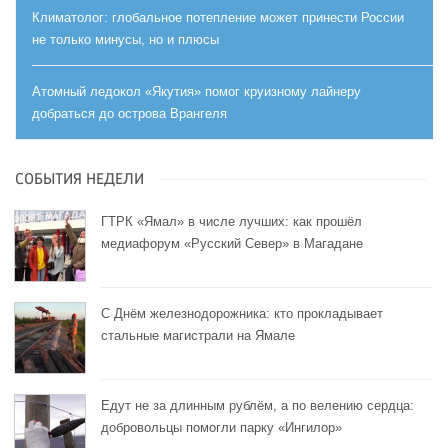
Климатолог: глобальное потепление может принести России
не только минусы, но и плюсы
Атомный ледокол «Якутия» помог круизному лайнеру
добраться до острова Врангеля
СОБЫТИЯ НЕДЕЛИ
ГТРК «Ямал» в числе лучших: как прошёл
медиафорум «Русский Север» в Магадане
С Днём железнодорожника: кто прокладывает
стальные магистрали на Ямале
Едут не за длинным рублём, а по велению сердца:
добровольцы помогли парку «Ингилор»