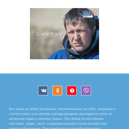
Все права на любые материалы, опубликованные на сайте, защищены в
соответствии с российским и международным законодательством об
авторском праве и смежных правах. При любом использовании
текстовых, аудио-, фото- и видеоматериалов ссылка на www.vesti-
yamal.ru обязательна. При полной или частичной перепечатке