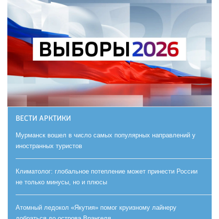
ВЕСТИ АРКТИКИ
Мурманск вошел в число самых популярных направлений у
иностранных туристов
Климатолог: глобальное потепление может принести России
не только минусы, но и плюсы
Атомный ледокол «Якутия» помог круизному лайнеру
добраться до острова Врангеля