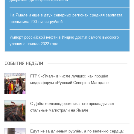
На Ямале и еще в двух северных регионах средняя зарплата
превысила 200 тысяч рублей
Импорт российской нефти в Индию достиг самого высокого
уровня с начала 2022 года
СОБЫТИЯ НЕДЕЛИ
ГТРК «Ямал» в числе лучших: как прошёл
медиафорум «Русский Север» в Магадане
С Днём железнодорожника: кто прокладывает
стальные магистрали на Ямале
Едут не за длинным рублём, а по велению сердца: