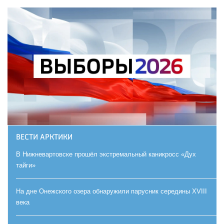
ВЕСТИ АРКТИКИ
В Нижневартовске прошёл экстремальный каникросс «Дух
тайги»
На дне Онежского озера обнаружили парусник середины XVIII
века