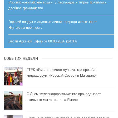
Российско-китайские кошки: у леопардов и тигров появилось
двойное гражданство
Горячий воздух и ледяные ливни: природа испытывает
Якутию на прочность
Вести Арктики. Эфир от 08.08.2026 (14:30)
СОБЫТИЯ НЕДЕЛИ
ГТРК «Ямал» в числе лучших: как прошёл
медиафорум «Русский Север» в Магадане
С Днём железнодорожника: кто прокладывает
стальные магистрали на Ямале