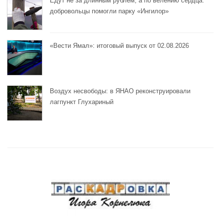
Едут не за длинным рублём, а по велению сердца:
добровольцы помогли парку «Ингилор»
«Вести Ямал»: итоговый выпуск от 02.08.2026
Воздух несвободы: в ЯНАО реконструировали
лагпункт Глухариный