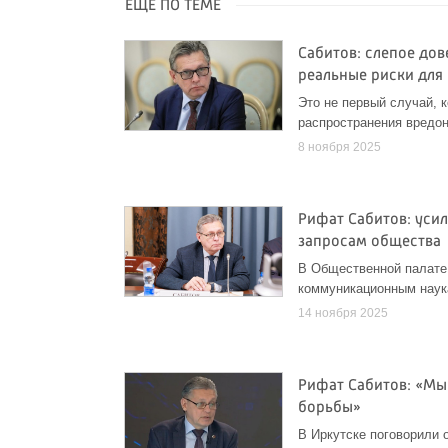
ЕЩЁ ПО ТЕМЕ
Сабитов: слепое до
реальные риски для
Это не первый случай, 
распространения вредо
8 ноября 2025
Рифат Сабитов: уси
запросам общества
В Общественной палате
коммуникационным наук
14 ноября 2025
Рифат Сабитов: «М
борьбы»
В Иркутске поговорили 