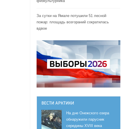
физкультурника
За сутки на Ямале потушили 51 лесной
пожар: площадь возгораний сократилась
вдвое
ВЕСТИ АРКТИКИ
На дне Онежского озера
обнаружили парусник
середины XVIII века