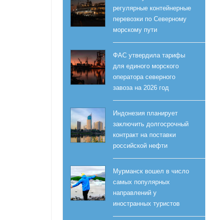
регулярные контейнерные
перевозки по Северному
морскому пути
ФАС утвердила тарифы
для единого морского
оператора северного
завоза на 2026 год
Индонезия планирует
заключить долгосрочный
контракт на поставки
российской нефти
Мурманск вошел в число
самых популярных
направлений у
иностранных туристов