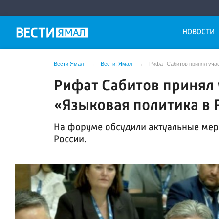
НОВОСТИ
Вести Ямал
Вести. Ямал
Рифат Сабитов принял уча
Рифат Сабитов принял
«Языковая политика в
На форуме обсудили актуальные мер
России.