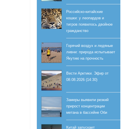
Российско-китайские
кошки: у леопардов и
тигров появилось двойное
гражданство
Горячий воздух и ледяные
ливни: природа испытывает
Якутию на прочность
Вести Арктики. Эфир от
08.08.2026 (14:30)
Замеры выявили резкий
прирост концентрации
метана в бассейне Оби
Китай запускает