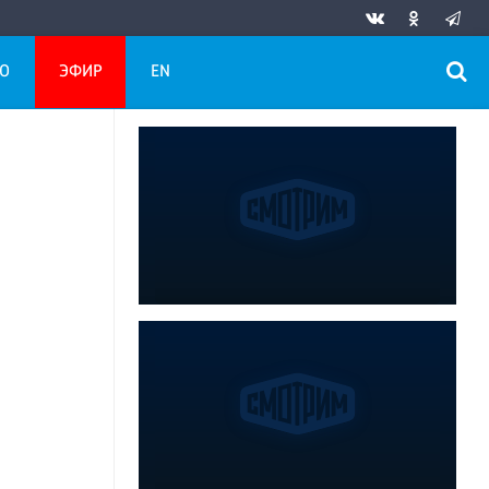
О
ЭФИР
EN