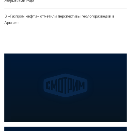
открытиями года
В «Газпром нефти» отметили перспективы геологоразведки в
Арктике