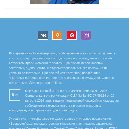
Все права на любые материалы, опубликованные на сайте, защищены в
соответствии с российским и международным законодательством об
авторском праве и смежных правах. При любом использовании
текстовых, аудио-, фото- и видеоматериалов ссылка на www.vesti-
yamal.ru обязательна. При полной или частичной перепечатке
текстовых материалов в Интернете гиперссылка на www.vesti-yamal.ru
обязательна. Для лиц старше 16 лет.
Государственный интернет-канал «Россия» 2001 - 2026.
16+
Свидетельство о регистрации СМИ Эл № ФС 77-59166 от 22
августа 2014 года, выдано Федеральной службой по надзору за
соблюдением законодательства в сфере массовых
коммуникаций и охране культурного наследия.
Учредитель – Федеральное государственное унитарное предприятие
«Всероссийская государственная телевизионная и радиовещательная
компания». Главный редактор Панина Елена Валерьевна. Редактор ГТРК