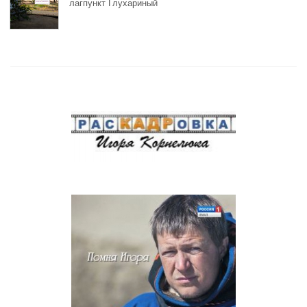
лагпункт Глухариный