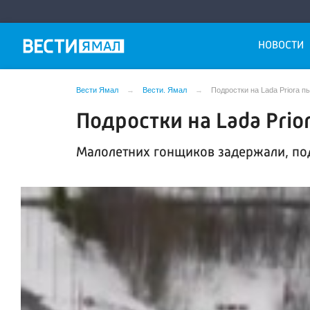
НОВОСТИ
Вести Ямал
Вести. Ямал
Подростки на Lada Priora 
Подростки на Lada Prio
Малолетних гонщиков задержали, по