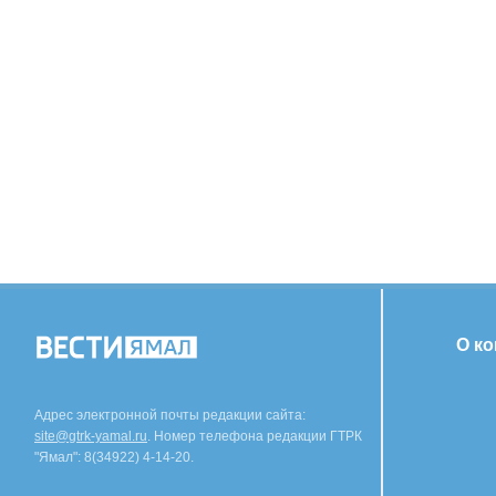
О к
Адрес электронной почты редакции сайта:
site@gtrk-yamal.ru
. Номер телефона редакции ГТРК
"Ямал": 8(34922) 4-14-20.