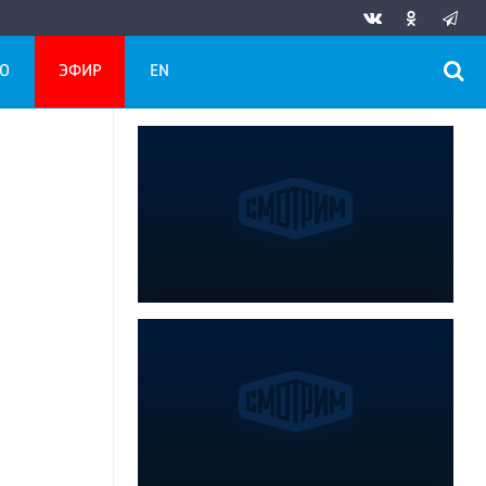
О
ЭФИР
EN