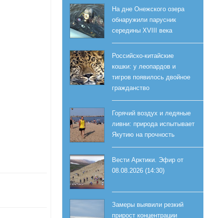
На дне Онежского озера
обнаружили парусник
середины XVIII века
Российско-китайские
кошки: у леопардов и
тигров появилось двойное
гражданство
Горячий воздух и ледяные
ливни: природа испытывает
Якутию на прочность
Вести Арктики. Эфир от
08.08.2026 (14:30)
Замеры выявили резкий
прирост концентрации