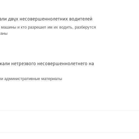
али двух несовершеннолетних водителей
 машины и кто разрешил им их водить, разберутся
ганы
жали нетрезвого несовершеннолетнего на
ли административные материалы