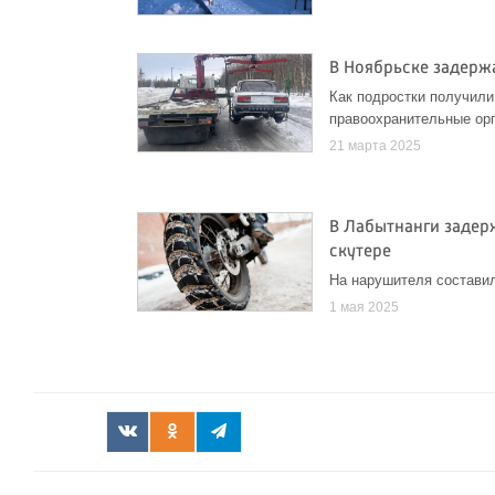
В Ноябрьске задерж
Как подростки получили
правоохранительные ор
21 марта 2025
В Лабытнанги задер
скутере
На нарушителя состави
1 мая 2025