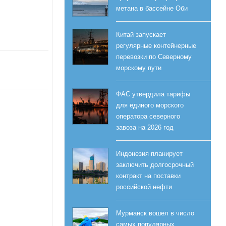
метана в бассейне Оби
Китай запускает
регулярные контейнерные
перевозки по Северному
морскому пути
ФАС утвердила тарифы
для единого морского
оператора северного
завоза на 2026 год
Индонезия планирует
заключить долгосрочный
контракт на поставки
российской нефти
Мурманск вошел в число
самых популярных