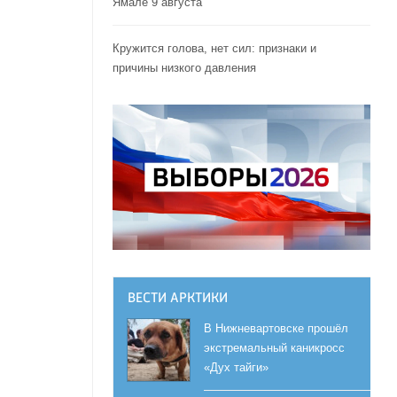
Ямале 9 августа
Кружится голова, нет сил: признаки и
причины низкого давления
ВЕСТИ АРКТИКИ
В Нижневартовске прошёл
экстремальный каникросс
«Дух тайги»