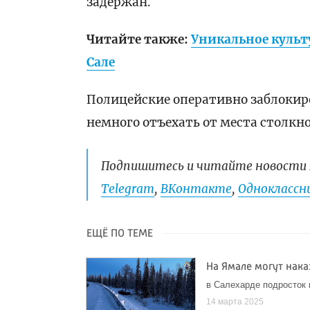
задержан.
Читайте также:
Уникальное культ
Сале
Полицейские оперативно заблокир
немного отъехать от места столкн
Подпишитесь и читайте новости 
Telegram
,
ВКонтакте
,
Одноклассни
ЕЩЁ ПО ТЕМЕ
На Ямале могут нака
в Салехарде подросток 
14 марта 2025