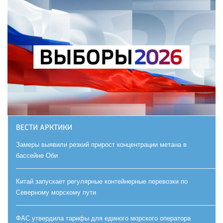
ВЕСТИ АРКТИКИ
Замеры выявили резкий прирост концентрации метана в
бассейне Оби
Китай запускает регулярные контейнерные перевозки по
Северному морскому пути
ФАС утвердила тарифы для единого морского оператора