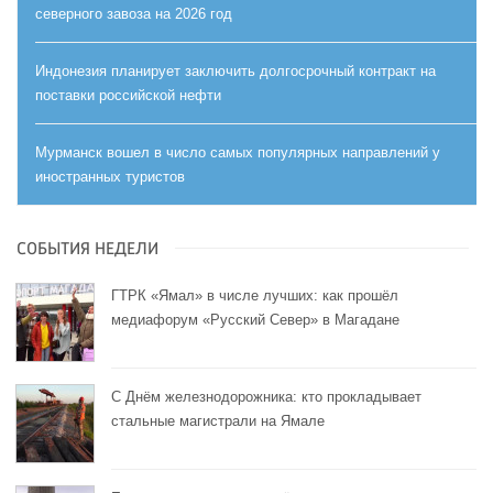
северного завоза на 2026 год
Индонезия планирует заключить долгосрочный контракт на
поставки российской нефти
Мурманск вошел в число самых популярных направлений у
иностранных туристов
СОБЫТИЯ НЕДЕЛИ
ГТРК «Ямал» в числе лучших: как прошёл
медиафорум «Русский Север» в Магадане
С Днём железнодорожника: кто прокладывает
стальные магистрали на Ямале