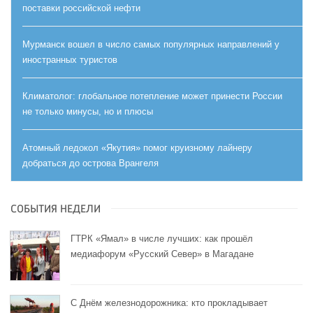
поставки российской нефти
Мурманск вошел в число самых популярных направлений у
иностранных туристов
Климатолог: глобальное потепление может принести России
не только минусы, но и плюсы
Атомный ледокол «Якутия» помог круизному лайнеру
добраться до острова Врангеля
СОБЫТИЯ НЕДЕЛИ
ГТРК «Ямал» в числе лучших: как прошёл
медиафорум «Русский Север» в Магадане
С Днём железнодорожника: кто прокладывает