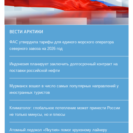
ВЕСТИ АРКТИКИ
ФАС утвердила тарифы для единого морского оператора
северного завоза на 2026 год
Индонезия планирует заключить долгосрочный контракт на
поставки российской нефти
Мурманск вошел в число самых популярных направлений у
иностранных туристов
Климатолог: глобальное потепление может принести России
не только минусы, но и плюсы
Атомный ледокол «Якутия» помог круизному лайнеру