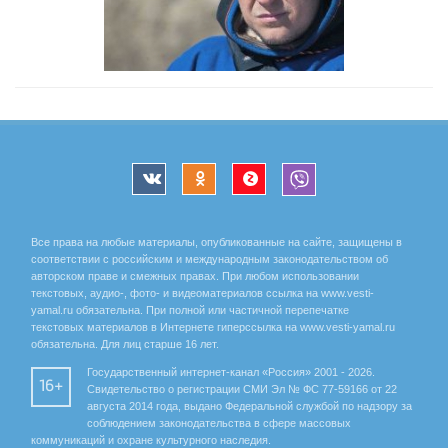
Все права на любые материалы, опубликованные на сайте, защищены в
соответствии с российским и международным законодательством об
авторском праве и смежных правах. При любом использовании
текстовых, аудио-, фото- и видеоматериалов ссылка на www.vesti-
yamal.ru обязательна. При полной или частичной перепечатке
текстовых материалов в Интернете гиперссылка на www.vesti-yamal.ru
обязательна. Для лиц старше 16 лет.
Государственный интернет-канал «Россия» 2001 - 2026.
16+
Свидетельство о регистрации СМИ Эл № ФС 77-59166 от 22
августа 2014 года, выдано Федеральной службой по надзору за
соблюдением законодательства в сфере массовых
коммуникаций и охране культурного наследия.