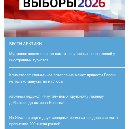
ВЕСТИ АРКТИКИ
Мурманск вошел в число самых популярных направлений у
иностранных туристов
Климатолог: глобальное потепление может принести России
не только минусы, но и плюсы
Атомный ледокол «Якутия» помог круизному лайнеру
добраться до острова Врангеля
На Ямале и еще в двух северных регионах средняя зарплата
превысила 200 тысяч рублей