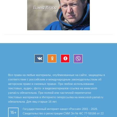
Все права на любые материалы, опубликованные на сайте, защищены в
соответствии с российским и международным законодательством об
авторском праве и смежных правах. При любом использовании
текстовых, аудио-, фото- и видеоматериалов ссылка на www.vesti-
yamal.ru обязательна. При полной или частичной перепечатке
текстовых материалов в Интернете гиперссылка на www.vesti-yamal.ru
обязательна. Для лиц старше 16 лет.
Государственный интернет-канал «Россия» 2001 - 2026.
16+
Свидетельство о регистрации СМИ Эл № ФС 77-59166 от 22