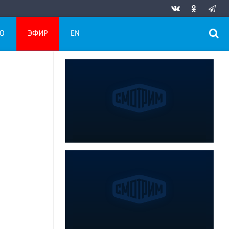
О
ЭФИР
EN
в