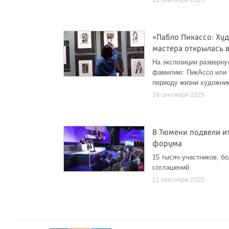
13 сентября 2025
«Пабло Пикассо: Ху
мастера открылась 
На экспозиции разверну
фамилию: ПикАссо или 
периоду жизни художник
19 сентября 2025
В Тюмени подвели и
форума
15 тысяч участников, б
соглашений.
21 сентября 2025