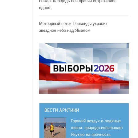
пожар: площадь возгораний сократилась
вдвое
Метеорный поток Персеиды украсит
звездное небо над Ямалом
ВЕСТИ АРКТИКИ
Горячий воздух и ледяные
ливни: природа испытывает
Якутию на прочность