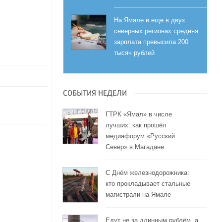
На Ямале и еще в двух
северных регионах средняя
зарплата превысила 200
тысяч рублей
СОБЫТИЯ НЕДЕЛИ
ГТРК «Ямал» в числе
лучших: как прошёл
медиафорум «Русский
Север» в Магадане
С Днём железнодорожника:
кто прокладывает стальные
магистрали на Ямале
Едут не за длинным рублём, а