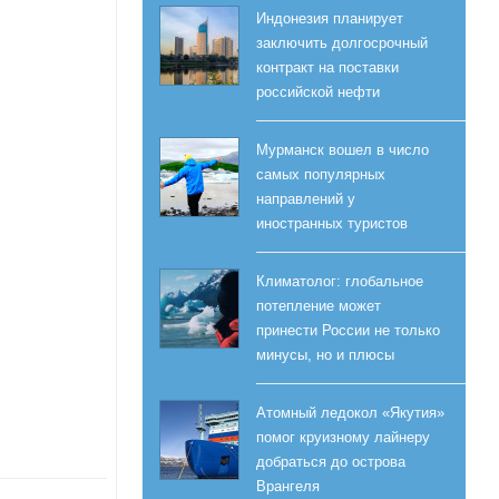
Индонезия планирует
заключить долгосрочный
контракт на поставки
российской нефти
Мурманск вошел в число
самых популярных
направлений у
иностранных туристов
Климатолог: глобальное
потепление может
принести России не только
минусы, но и плюсы
Атомный ледокол «Якутия»
помог круизному лайнеру
добраться до острова
Врангеля