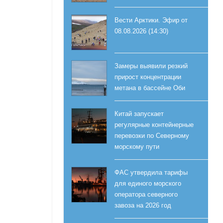
Вести Арктики. Эфир от
08.08.2026 (14:30)
Замеры выявили резкий
прирост концентрации
метана в бассейне Оби
Китай запускает
регулярные контейнерные
перевозки по Северному
морскому пути
ФАС утвердила тарифы
для единого морского
оператора северного
завоза на 2026 год