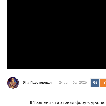
Яна Паустовская
24 сентября 2025
В Тюмени стартовал форум ураль