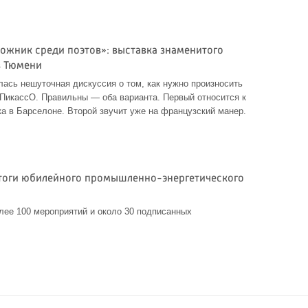
дожник среди поэтов»: выставка знаменитого
в Тюмени
лась нешуточная дискуссия о том, как нужно произносить
ПикассО. Правильны — оба варианта. Первый относится к
а в Барселоне. Второй звучит уже на французский манер.
тоги юбилейного промышленно-энергетического
олее 100 мероприятий и около 30 подписанных