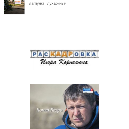
лагпункт Глухариный