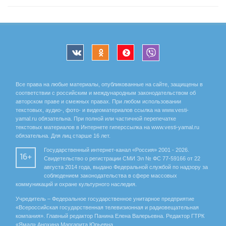
Все права на любые материалы, опубликованные на сайте, защищены в
соответствии с российским и международным законодательством об
авторском праве и смежных правах. При любом использовании
текстовых, аудио-, фото- и видеоматериалов ссылка на www.vesti-
yamal.ru обязательна. При полной или частичной перепечатке
текстовых материалов в Интернете гиперссылка на www.vesti-yamal.ru
обязательна. Для лиц старше 16 лет.
Государственный интернет-канал «Россия» 2001 - 2026.
16+
Свидетельство о регистрации СМИ Эл № ФС 77-59166 от 22
августа 2014 года, выдано Федеральной службой по надзору за
соблюдением законодательства в сфере массовых
коммуникаций и охране культурного наследия.
Учредитель – Федеральное государственное унитарное предприятие
«Всероссийская государственная телевизионная и радиовещательная
компания». Главный редактор Панина Елена Валерьевна. Редактор ГТРК
«Ямал» Анохина Маргарита Юрьевна.