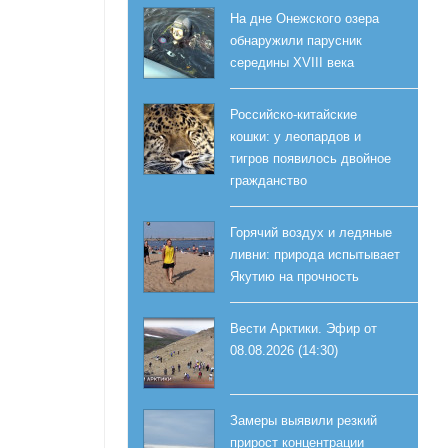
На дне Онежского озера
обнаружили парусник
середины XVIII века
Российско-китайские
кошки: у леопардов и
тигров появилось двойное
гражданство
Горячий воздух и ледяные
ливни: природа испытывает
Якутию на прочность
Вести Арктики. Эфир от
08.08.2026 (14:30)
Замеры выявили резкий
прирост концентрации