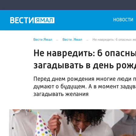
НОВОСТИ
Вести Ямал
Вести. Ямал
Не навредить: 6 опасных ж
Не навредить: 6 опасн
загадывать в день рож
Перед днем рождения многие люди по
думают о будущем. А в момент задув
загадывать желания