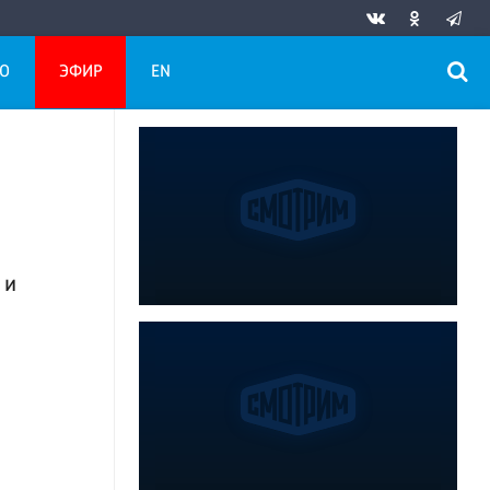
О
ЭФИР
EN
 и