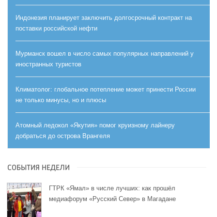
Индонезия планирует заключить долгосрочный контракт на
поставки российской нефти
Мурманск вошел в число самых популярных направлений у
иностранных туристов
Климатолог: глобальное потепление может принести России
не только минусы, но и плюсы
Атомный ледокол «Якутия» помог круизному лайнеру
добраться до острова Врангеля
СОБЫТИЯ НЕДЕЛИ
ГТРК «Ямал» в числе лучших: как прошёл
медиафорум «Русский Север» в Магадане