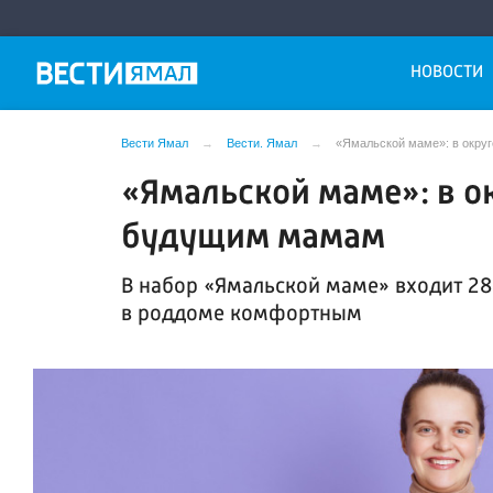
НОВОСТИ
Вести Ямал
Вести. Ямал
«Ямальской маме»: в окру
«Ямальской маме»: в о
будущим мамам
В набор «Ямальской маме» входит 28
в роддоме комфортным