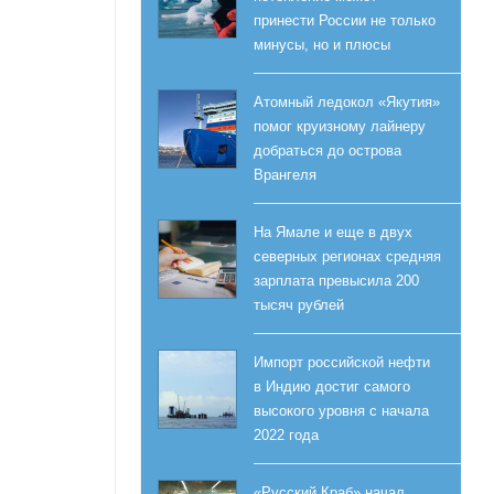
принести России не только
минусы, но и плюсы
Атомный ледокол «Якутия»
помог круизному лайнеру
добраться до острова
Врангеля
На Ямале и еще в двух
северных регионах средняя
зарплата превысила 200
тысяч рублей
Импорт российской нефти
в Индию достиг самого
высокого уровня с начала
2022 года
«Русский Краб» начал