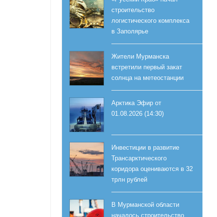
строительство
логистического комплекса
в Заполярье
Жители Мурманска
встретили первый закат
солнца на метеостанции
Арктика Эфир от
01.08.2026 (14:30)
Инвестиции в развитие
Трансарктического
коридора оцениваются в 32
трлн рублей
В Мурманской области
началось строительство