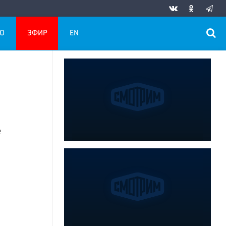
О
ЭФИР
EN
е