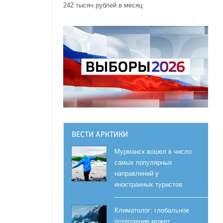
242 тысяч рублей в месяц
ВЕСТИ АРКТИКИ
Мурманск вошел в число
самых популярных
направлений у
иностранных туристов
Климатолог: глобальное
потепление может