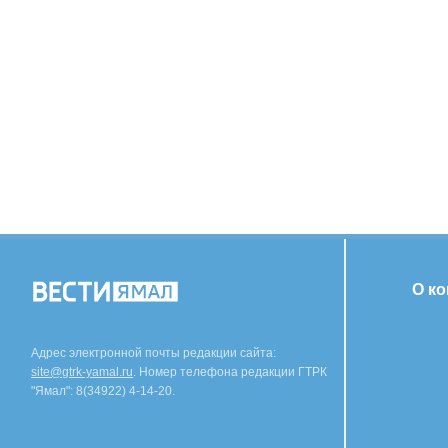
О к
Адрес электронной почты редакции сайта:
site@gtrk-yamal.ru
. Номер телефона редакции ГТРК
"Ямал": 8(34922) 4-14-20.