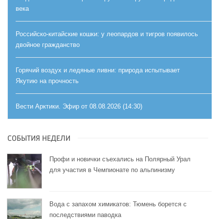
века
Российско-китайские кошки: у леопардов и тигров появилось
двойное гражданство
Горячий воздух и ледяные ливни: природа испытывает
Якутию на прочность
Вести Арктики. Эфир от 08.08.2026 (14:30)
СОБЫТИЯ НЕДЕЛИ
Профи и новички съехались на Полярный Урал
для участия в Чемпионате по альпинизму
Вода с запахом химикатов: Тюмень борется с
последствиями паводка