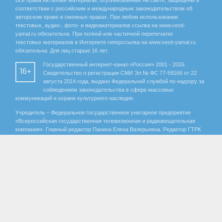
Все права на любые материалы, опубликованные на сайте, защищены в
соответствии с российским и международным законодательством об
авторском праве и смежных правах. При любом использовании
текстовых, аудио-, фото- и видеоматериалов ссылка на www.vesti-
yamal.ru обязательна. При полной или частичной перепечатке
текстовых материалов в Интернете гиперссылка на www.vesti-yamal.ru
обязательна. Для лиц старше 16 лет.
Государственный интернет-канал «Россия» 2001 - 2026.
16+
Свидетельство о регистрации СМИ Эл № ФС 77-59166 от 22
августа 2014 года, выдано Федеральной службой по надзору за
соблюдением законодательства в сфере массовых
коммуникаций и охране культурного наследия.
Учредитель – Федеральное государственное унитарное предприятие
«Всероссийская государственная телевизионная и радиовещательная
компания». Главный редактор Панина Елена Валерьевна. Редактор ГТРК
«Ямал» Анохина Маргарита Юрьевна.