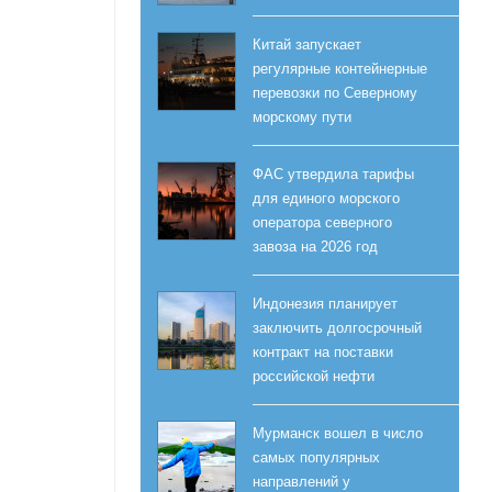
Китай запускает
регулярные контейнерные
перевозки по Северному
морскому пути
ФАС утвердила тарифы
для единого морского
оператора северного
завоза на 2026 год
Индонезия планирует
заключить долгосрочный
контракт на поставки
российской нефти
Мурманск вошел в число
самых популярных
направлений у