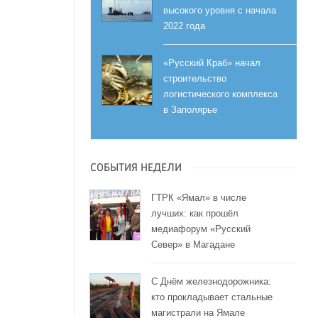
высокого уровня с начала
2022 года
«Русский Краб» начал
строительство
логистического комплекса
в Заполярье
СОБЫТИЯ НЕДЕЛИ
ГТРК «Ямал» в числе
лучших: как прошёл
медиафорум «Русский
Север» в Магадане
С Днём железнодорожника:
кто прокладывает стальные
магистрали на Ямале