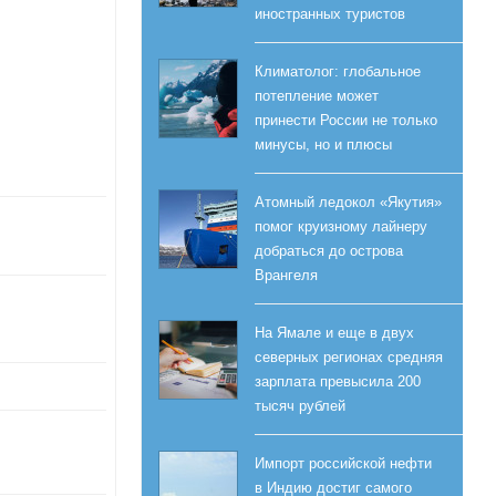
иностранных туристов
Климатолог: глобальное
потепление может
принести России не только
минусы, но и плюсы
Атомный ледокол «Якутия»
помог круизному лайнеру
добраться до острова
Врангеля
На Ямале и еще в двух
северных регионах средняя
зарплата превысила 200
тысяч рублей
Импорт российской нефти
в Индию достиг самого