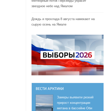
Метеорный поток Персеиды украсит
звездное небо над Ямалом
Дождь и прохлада 8 августа намекают на
сырую осень на Ямале
ВЕСТИ АРКТИКИ
Замеры выявили резкий
прирост концентрации
метана в бассейне Оби