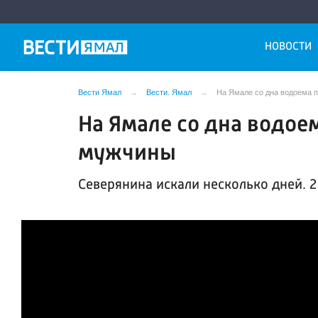
НОВОСТИ
Вести Ямал
Вести. Ямал
На Ямале со дна водоема 
На Ямале со дна водое
мужчины
Северянина искали несколько дней. 