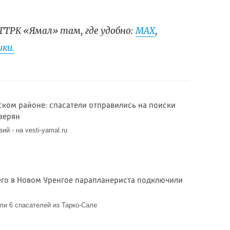
ГТРК «Ямал» там, где удобно:
МАХ
,
ки.
ском районе: спасатели отправились на поиски
верян
й - на vesti-yamal.ru
го в Новом Уренгое парапланериста подключили
ли 6 спасателей из Тарко-Сале