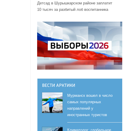
Детсад в Шурышкарском районе заплатит
10 тысяч за разбитый лоб воспитанника
ВЕСТИ АРКТИКИ
Мурманск вошел в число
самых популярных
направлений у
иностранных туристов
Климатолог: глобальное