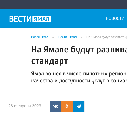
НОВОСТИ
Вести Ямал
Вести. Ямал
На Ямале будут развивать
На Ямале будут разви
стандарт
Ямал вошел в число пилотных регион
качества и доступности услуг в соци
28 февраля 2023