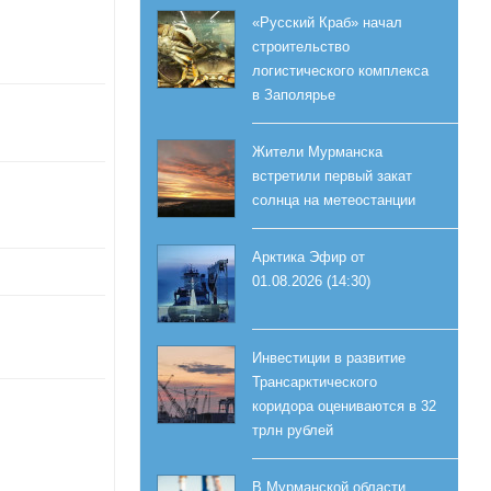
«Русский Краб» начал
строительство
логистического комплекса
в Заполярье
Жители Мурманска
встретили первый закат
солнца на метеостанции
Арктика Эфир от
01.08.2026 (14:30)
Инвестиции в развитие
Трансарктического
коридора оцениваются в 32
трлн рублей
В Мурманской области