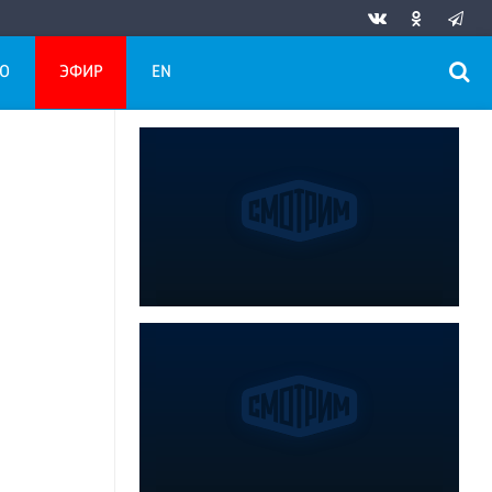
О
ЭФИР
EN