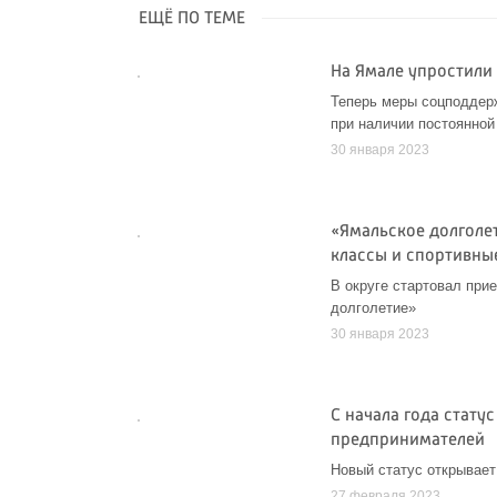
ЕЩЁ ПО ТЕМЕ
На Ямале упростили
Теперь меры соцподдер
при наличии постоянной
30 января 2023
«Ямальское долголе
классы и спортивны
В округе стартовал при
долголетие»
30 января 2023
С начала года стату
предпринимателей
Новый статус открывае
27 февраля 2023