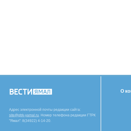
О к
Адрес электронной почты редакции сайта:
site@gtrk-yamal.ru
. Номер телефона редакции ГТРК
"Ямал": 8(34922) 4-14-20.