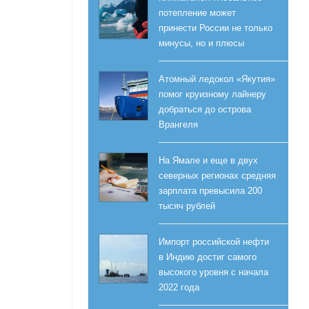
потепление может
принести России не только
минусы, но и плюсы
Атомный ледокол «Якутия»
помог круизному лайнеру
добраться до острова
Врангеля
На Ямале и еще в двух
северных регионах средняя
зарплата превысила 200
тысяч рублей
Импорт российской нефти
в Индию достиг самого
высокого уровня с начала
2022 года