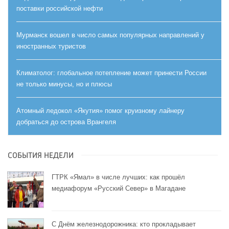
поставки российской нефти
Мурманск вошел в число самых популярных направлений у
иностранных туристов
Климатолог: глобальное потепление может принести России
не только минусы, но и плюсы
Атомный ледокол «Якутия» помог круизному лайнеру
добраться до острова Врангеля
СОБЫТИЯ НЕДЕЛИ
ГТРК «Ямал» в числе лучших: как прошёл
медиафорум «Русский Север» в Магадане
С Днём железнодорожника: кто прокладывает