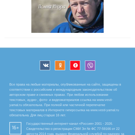
Все права на любые материалы, опубликованные на сайте, защищены в
соответствии с российским и международным законодательством об
авторском праве и смежных правах. При любом использовании
текстовых, аудио-, фото- и видеоматериалов ссылка на www.vesti-
yamal.ru обязательна. При полной или частичной перепечатке
текстовых материалов в Интернете гиперссылка на www.vesti-yamal.ru
обязательна. Для лиц старше 16 лет.
Государственный интернет-канал «Россия» 2001 - 2026.
16+
Свидетельство о регистрации СМИ Эл № ФС 77-59166 от 22
августа 2014 года, выдано Федеральной службой по надзору за