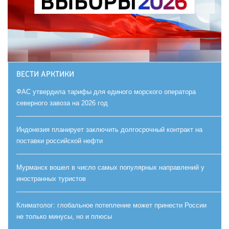
ВЕСТИ АРКТИКИ
ФАС утвердила тарифы для единого морского оператора
северного завоза на 2026 год
Индонезия планирует заключить долгосрочный контракт на
поставки российской нефти
Мурманск вошел в число самых популярных направлений у
иностранных туристов
Климатолог: глобальное потепление может принести России
не только минусы, но и плюсы