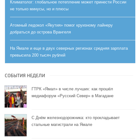
Климатолог: глобальное потепление может принести России
не только минусы, но и плюсы
Атомный ледокол «Якутия» помог круизному лайнеру
добраться до острова Врангеля
На Ямале и еще в двух северных регионах средняя зарплата
превысила 200 тысяч рублей
СОБЫТИЯ НЕДЕЛИ
ГТРК «Ямал» в числе лучших: как прошёл
медиафорум «Русский Север» в Магадане
С Днём железнодорожника: кто прокладывает
стальные магистрали на Ямале