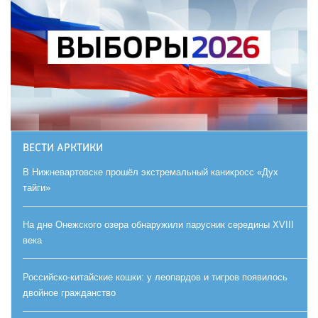
ВЕСТИ АРКТИКИ
В Нижневартовске прошёл экстремальный каникросс «Дух
тайги»
На дне Онежского озера обнаружили парусник середины XVIII
века
Российско-китайские кошки: у леопардов и тигров появилось
двойное гражданство