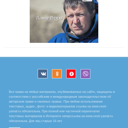
Все права на любые материалы, опубликованные на сайте, защищены в
соответствии с российским и международным законодательством об
авторском праве и смежных правах. При любом использовании
текстовых, аудио-, фото- и видеоматериалов ссылка на www.vesti-
yamal.ru обязательна. При полной или частичной перепечатке
текстовых материалов в Интернете гиперссылка на www.vesti-yamal.ru
обязательна. Для лиц старше 16 лет.