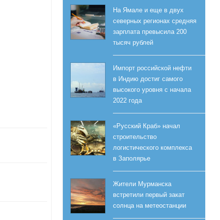
На Ямале и еще в двух
северных регионах средняя
зарплата превысила 200
тысяч рублей
Импорт российской нефти
в Индию достиг самого
высокого уровня с начала
2022 года
«Русский Краб» начал
строительство
логистического комплекса
в Заполярье
Жители Мурманска
встретили первый закат
солнца на метеостанции