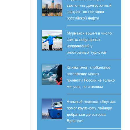
заключить долгосрочный
контракт на поставки
российской нефти
Мурманск вошел в число
самых популярных
направлений у
иностранных туристов
Климатолог: глобальное
потепление может
принести России не только
минусы, но и плюсы
Атомный ледокол «Якутия»
помог круизному лайнеру
добраться до острова
Врангеля