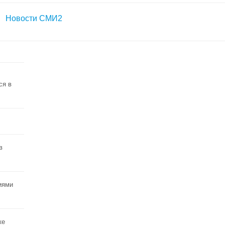
Новости СМИ2
ся в
в
иями
ке