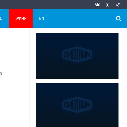
О
ЭФИР
EN
я