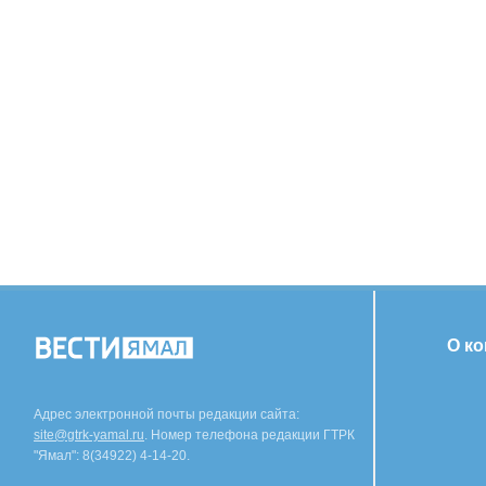
О к
Адрес электронной почты редакции сайта:
site@gtrk-yamal.ru
. Номер телефона редакции ГТРК
"Ямал": 8(34922) 4-14-20.