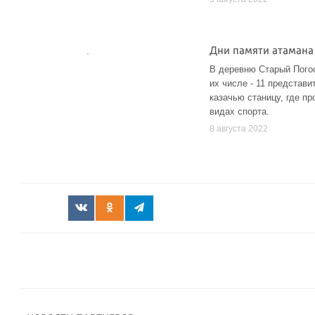
Дни памяти атамана
В деревню Старый Погос
их числе - 11 представ
казачью станицу, где п
видах спорта.
8 августа 2022