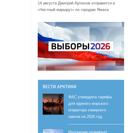
14 августа Дмитрий Артюхов отправится в
«Честный маршрут» по городам Ямала
ВЕСТИ АРКТИКИ
ФАС утвердила тарифы
для единого морского
оператора северного
завоза на 2026 год
Индонезия планирует